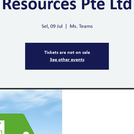
Resources Pte Ltd
Sel, 09 Jul
  |  
Ms. Teams
Tickets are not on sale
See other events