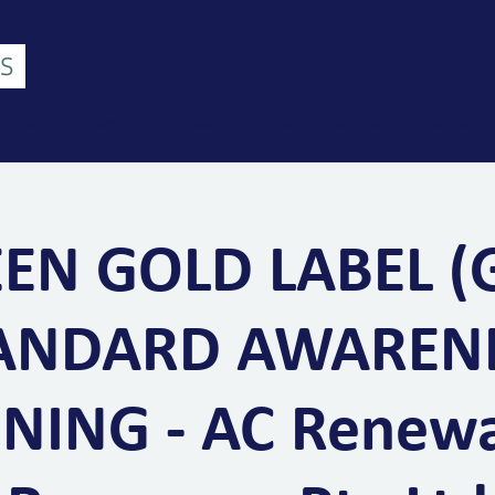
ang kami
Layanan
Industri
Pelatihan dan Acara
Kontak
EN GOLD LABEL (
ANDARD AWAREN
NING - AC Renew