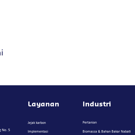
i
Layanan
Industri
Pertanian
Jejak karbon
g No. 5
Implementasi
Biomassa & Bahan Bakar Nabati