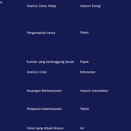
ia
Analisis Siklus Hidup
Industri Energi
Pakan
Pengendalian ham
a
Sumber yang bertanggung jaw
ab
Pupuk
Analisis risiko
Kehutanan
Keuangan Berkelanjutan
Industri manufaktur
Pelaporan keberlanjutan
Tekstil
Solusi yang dibuat khusus
Air