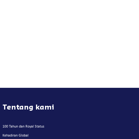
Tentang kami
100 Tahun dan Royal Status
Kehadiran Global