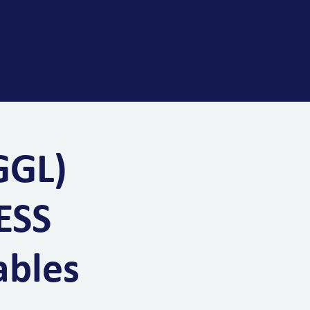
Selengkapnya
GGL)
ESS
ables