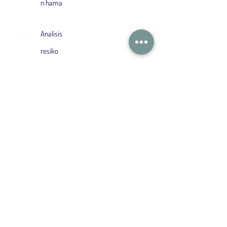
n hama
Analisis
resiko
Keuangan
Berkelanjutan
Pelaporan
Keberlanjutan
Solusi yang Dibuat
Khusus