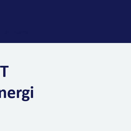
Selengkapnya
PT
nergi