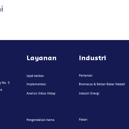
i
Layanan
Industri
Pertanian
Jejak karbon
g No. 5
Implementasi
Biomassa & Bahan Bakar Nabati
ia
Analisis Siklus Hidup
Industri Energi
Pakan
Pengendalian ham
a