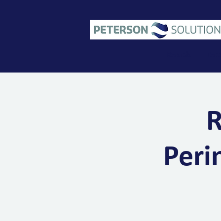
Beranda
Tent
R
Peri