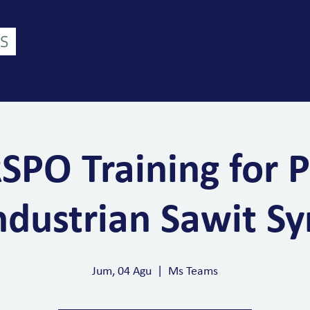
ang kami
Layanan
Industri
Pelatihan dan Acara
Kontak
SPO Training for 
ndustrian Sawit Sy
Jum, 04 Agu
  |  
Ms Teams