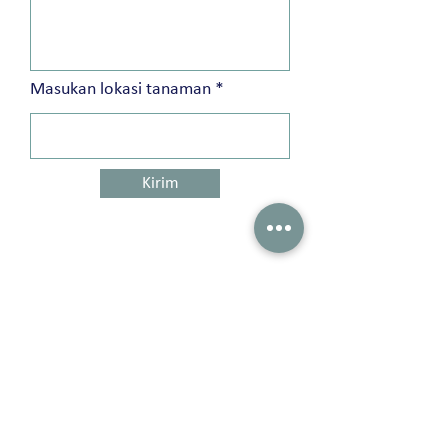
Masukan lokasi tanaman
Kirim
Peterson Solutions (Indonesia)
AD Premier building 19th floor Jl. TB. Simatupang No. 5 Ragunan, Pasar
Minggu Jakarta 12550 • Indonesia
+62 21 2270 8913 /
marketing-indonesia@onepeterson.com