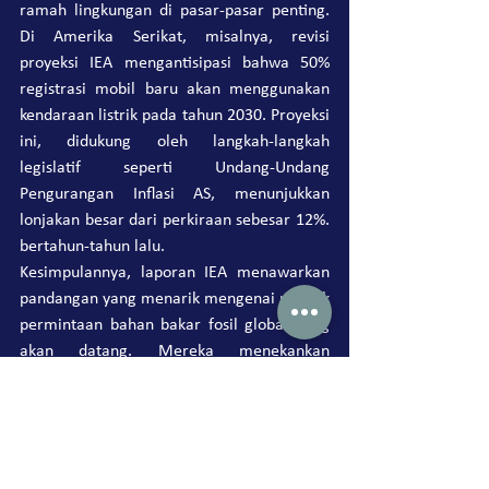
ramah lingkungan di pasar-pasar penting. 
Di Amerika Serikat, misalnya, revisi 
proyeksi IEA mengantisipasi bahwa 50% 
registrasi mobil baru akan menggunakan 
kendaraan listrik pada tahun 2030. Proyeksi 
ini, didukung oleh langkah-langkah 
legislatif seperti Undang-Undang 
Pengurangan Inflasi AS, menunjukkan 
lonjakan besar dari perkiraan sebesar 12%. 
bertahun-tahun lalu.
Kesimpulannya, laporan IEA menawarkan 
pandangan yang menarik mengenai puncak 
permintaan bahan bakar fosil global yang 
akan datang. Mereka menekankan 
perlunya transisi yang cepat dan 
terkoordinasi menuju sumber energi ramah 
lingkungan, serta menyerukan kepada 
pemerintah, perusahaan, dan investor 
untuk memimpin upaya tersebut. Meskipun 