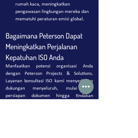
rumah kaca, meningkatkan 
pengawasan lingkungan mereka dan 
mematuhi peraturan emisi global.
Bagaimana Peterson Dapat 
Meningkatkan Perjalanan 
Kepatuhan ISO Anda
Manfaatkan potensi organisasi Anda 
dengan Peterson Projects & Solutions. 
Layanan konsultasi ISO kami menyediakan 
dukungan menyeluruh, mulai dari 
persiapan dokumen hingga tindakan 
korektif pasca-audit, memastikan jalur 
yang mulus menuju kepatuhan ISO. Dengan 
memanfaatkan hampir 100 tahun keahlian, 
kami melayani berbagai basis klien, 
termasuk perusahaan multinasional, UKM, 