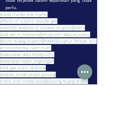
tidak terjebak dalam kepanikan yang tidak 
perlu.
social media viral myths
effects of sulphur dioxide gas
scientific analysis of volcanic eruption
BMKG
acid rain in Indonesia
Windy.com data accuracy.
Mount Ruang eruption
PVMBG
sulphur dioxide SO2
environmental claim truth
keakuratan data Windy.com.
kebenaran klaim lingkungan
efek gas sulfur dioksida
analisis ilmiah erupsi gunung
mitos viral media sosial
Gunung Ruang erupsi
hujan asam Indonesia
sulfur dioksida SO2