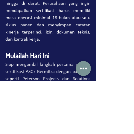
hingga di darat. Perusahaan yang ingin 
mendapatkan sertifikasi harus memiliki 
masa operasi minimal 18 bulan atau satu 
siklus panen dan menyimpan catatan 
kinerja terperinci, izin, dokumen teknis, 
dan kontrak kerja.
Mulailah Hari Ini
Siap mengambil langkah pertama menuju 
sertifikasi ASC? Bermitra dengan para ahli 
seperti Peterson Projects dan Solutions 
Indonesia, yang menawarkan layanan 
konsultasi komprehensif untuk 
mempersiapkan Anda menghadapi standar 
ASC. Mulai dari persiapan proyek dan 
pelatihan kesadaran hingga pengembangan 
manual sistem dan dukungan audit, 
semuanya memastikan bisnis Anda benar-