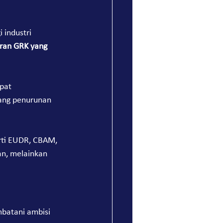
 industri 
ran GRK yang 
pat 
uang penurunan 
erti EUDR, CBAM, 
an, melainkan 
mbatani ambisi 