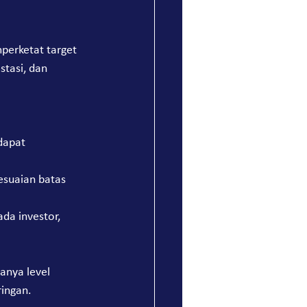
erketat target 
tasi, dan 
dapat 
suaian batas 
a investor, 
nya level 
ringan.