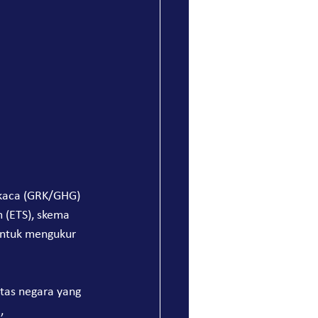
 kaca (GRK/GHG) 
 (ETS), skema 
 untuk mengukur 
tas negara yang 
, 