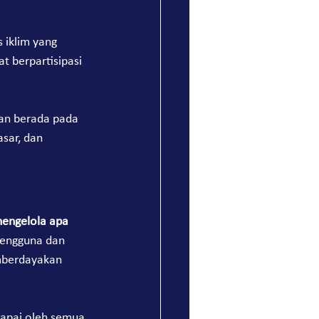
 iklim yang 
t berpartisipasi 
an berada pada 
sar, dan 
mengelola apa 
pengguna dan 
mberdayakan 
capai oleh semua 