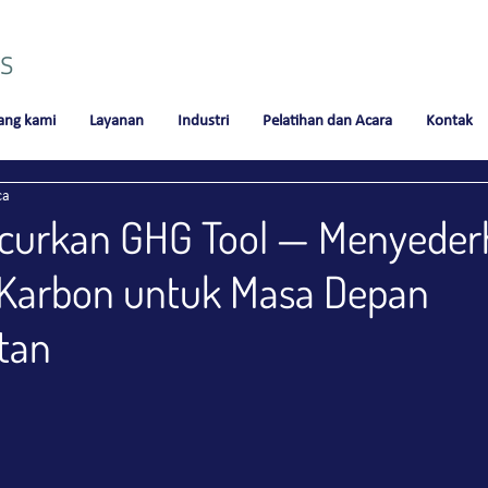
ang kami
Layanan
Industri
Pelatihan dan Acara
Kontak
ca
curkan GHG Tool — Menyede
 Karbon untuk Masa Depan
tan