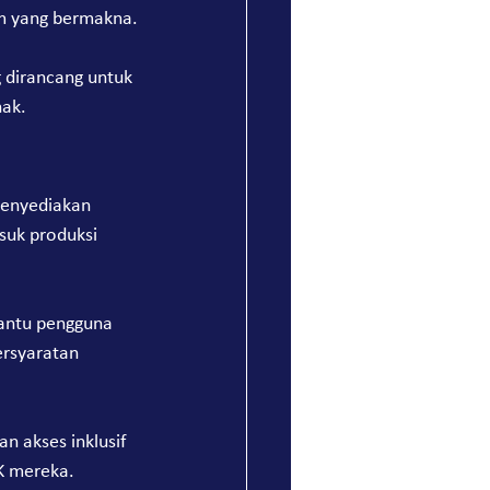
im yang bermakna.
 dirancang untuk 
hak.
enyediakan 
suk produksi 
antu pengguna 
ersyaratan 
n akses inklusif 
K mereka.