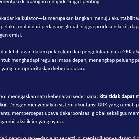
ementasi di lapangan menjadi sangat penting.
ekadar kalkulator—ia merupakan langkah menuju akuntabilitas
p pelaku, mulai dari pedagang global hingga produsen kecil, dapa
gan emisi.
ai lebih awal dalam pelacakan dan pengelolaan data GRK ak
 untuk menghadapi regulasi masa depan, menangkap peluang pa
yang memprioritaskan keberlanjutan.
ool menegaskan satu kebenaran sederhana: 
kita tidak dapat 
kur
. Dengan menyediakan sistem akuntansi GRK yang ramah 
antu mempercepat upaya dekarbonisasi global sekaligus me
ambil aksi iklim yang nyata.
dari pengukuran—dan alat seperti ini menjadikannya dapat di