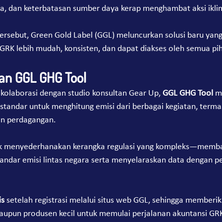
ta, dan keterbatasan sumber daya kerap menghambat aksi ikl
rsebut, Green Gold Label (GGL) meluncurkan solusi baru yang
RK lebih mudah, konsisten, dan dapat diakses oleh semua pi
n GGL GHG Tool
kolaborasi dengan studio konsultan Gear Up, 
GGL GHG Tool
 m
standar untuk menghitung emisi dari berbagai kegiatan, terma
dan perdagangan.
ntuk menyederhanakan kerangka regulasi yang kompleks—memb
andar emisi lintas negara serta menyelaraskan data dengan p
is
 setelah registrasi melalui situs web GGL, sehingga memberika
maupun produsen kecil untuk memulai perjalanan akuntansi GR