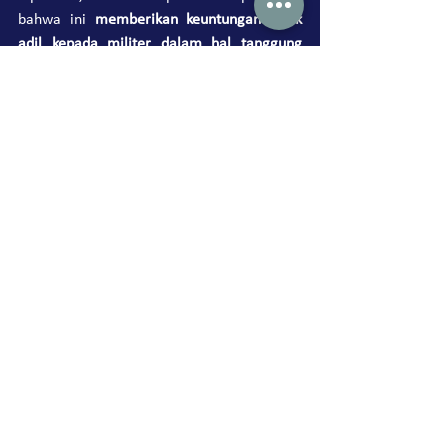
bahwa ini 
memberikan keuntungan tidak 
adil kepada militer dalam hal tanggung 
jawab terhadap perubahan iklim
.
sumber: https://www.reuters.com/business/environment/worlds-war-
greenhouse-gas-emissions-has-military-blind-spot-2023-07-10/
Lihat Semua
Postingan Terakhir