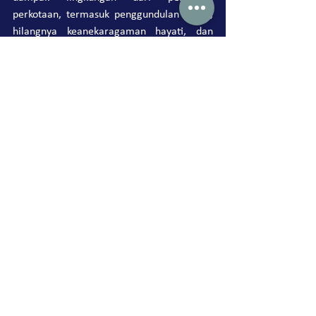
perkotaan, termasuk penggundulan hutan, 
hilangnya keanekaragaman hayati, dan 
pemanasan perkotaan.
Kesimpulan: Menyeimbangkan 
Pembangunan dengan 
Perlindungan Lingkungan
Meskipun Singapura terus menjadi model 
pembangunan perkotaan, penting untuk 
diingat bahwa hutan bukan sekadar 
sebidang lahan yang menunggu untuk 
dikembangkan. Mereka memainkan peran 
penting dalam menjaga lingkungan yang 
layak huni bagi manusia dan satwa liar. 
Ketika para perencana kota di Singapura 
dan sekitarnya memandang masa depan, 
menyeimbangkan pembangunan dengan 