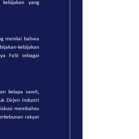
kebijakan yang 
ng menilai bahwa 
jakan-kebijakan 
a FoSI sebagai 
n kelapa sawit, 
 Dirjen Industri 
diskusi membahas 
erkebunan rakyat 