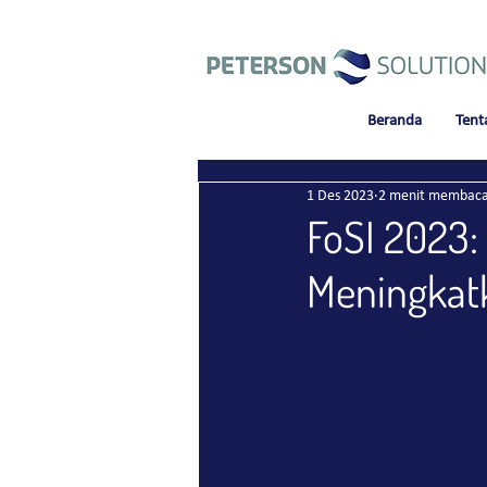
Beranda
Tent
1 Des 2023
2 menit membac
FoSI 2023:
Meningkatk