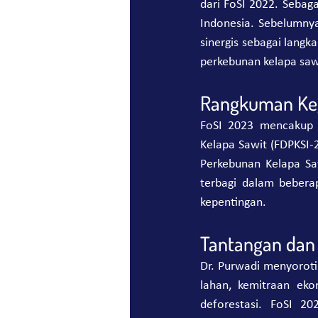
dari FoSI 2022. Sebag
Indonesia. Sebelumnya
sinergis sebagai lang
perkebunan kelapa sawi
Rangkuman Keg
FoSI 2023 mencakup s
Kelapa Sawit (FDPKSI-
Perkebunan Kelapa S
terbagi dalam bebera
kepentingan.
Tantangan dan
Dr. Purwadi menyoroti 
lahan, kemitraan ekon
deforestasi. FoSI 2