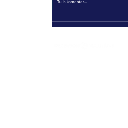
Tulis komentar...
Indonesia Perkuat Kepatuhan
Lingkungan: Memahami Permen
LH/BPLH No. 6 Tahun 2026
Peterson Solutions (Indonesia)
AD Premier building 19th floor Jl. TB. Simatupan
Ragunan, Pasar Minggu Jakarta 12550 • Indones