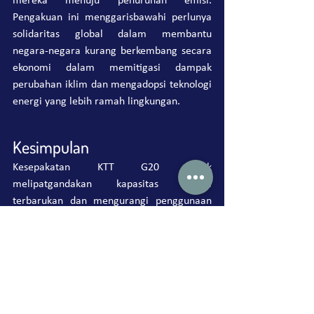
mereka menuju penurunan emisi. 
Pengakuan ini menggarisbawahi perlunya 
solidaritas global dalam membantu 
negara-negara kurang berkembang secara 
ekonomi dalam memitigasi dampak 
perubahan iklim dan mengadopsi teknologi 
energi yang lebih ramah lingkungan.
Kesimpulan
Kesepakatan KTT G20 untuk 
melipatgandakan kapasitas energi 
terbarukan dan mengurangi penggunaan 
tenaga batubara merupakan sebuah 
langkah maju dalam upaya global untuk 
memerangi perubahan iklim. Namun, 
tidak 
adanya target pengurangan emisi yang 
spesifik dan fleksibilitas yang diberikan 
kepada negara-negara anggota dalam 