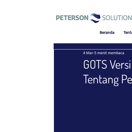
Beranda
Tent
4 Mar
5 menit membaca
GOTS Versi
Tentang P