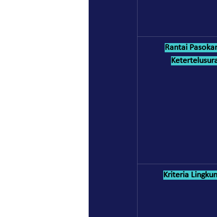
Rantai Pasoka
Ketertelusur
Kriteria Lingku