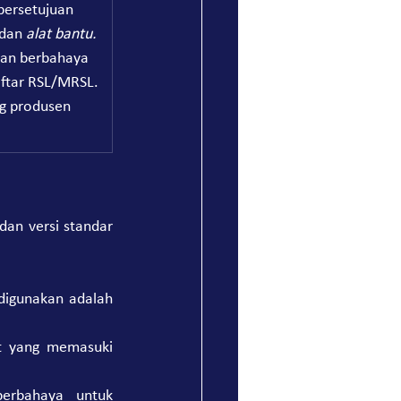
persetujuan 
dan 
alat bantu.
an berbahaya 
ftar RSL/MRSL.
ng produsen 
an versi standar 
igunakan adalah 
t yang memasuki 
erbahaya untuk 