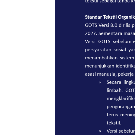
tekstil sebagai tanda 
Standar Tekstil Organik
GOTS Versi 8.0 dirilis
2027. Sementara masa t
Versi GOTS sebelumn
persyaratan sosial ya
menambahkan sistem u
menunjukkan identifika
asasi manusia, pekerja
Secara ling
limbah. GOT
mengklarifik
pengurangan 
terus menin
tekstil.
Versi sebelu