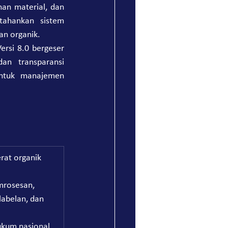
an material, dan 
ahankan sistem 
an organik.
rsi 8.0 bergeser 
n transparansi 
untuk manajemen 
rat organik 
mrosesan, 
labelan, dan 
kum nasional 