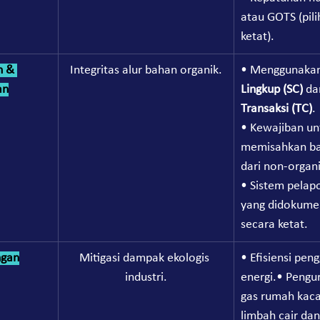
atau GOTS (pili
ketat).
n & 
Integritas alur bahan organik.
• Menggunakan
an
Lingkup (SC) 
da
Transaksi (TC)
.
• Kewajiban un
memisahkan ba
dari non-organi
• Sistem pelapo
yang didokume
secara ketat.
ngan
Mitigasi dampak ekologis 
• Efisiensi pen
industri.
energi.• Pengu
gas rumah kaca
limbah cair dan