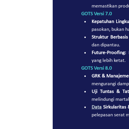
memastikan produk
GOTS Versi 7.0
Kepatuhan Lingku
pasokan, bukan ha
Struktur Berbasi
dan dipantau.
Future-Proofing:
 
yang lebih ketat.
GOTS Versi 8.0
GRK & Manajemen
mengurangi dampa
Uji Tuntas & Tat
melindungi martab
Data
 Sirkularitas
pelepasan serat m