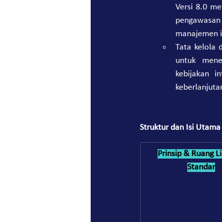
Versi 8.0 me
pengawasan
manajemen in
Tata kelola 
untuk mene
kebijakan i
keberlanjuta
Struktur dan Isi Utama
Prinsip & Ruang L
Standar