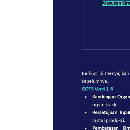
Masukan Kim
Berikut ini menyajika
sebelumnya.
GOTS Versi 1-6
Kandungan Organi
organik asli.
Persetujuan Input
rantai produksi.
Pembatasan Kim