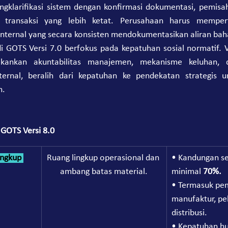
ngklarifikasi sistem dengan konfirmasi dokumentasi, pemisah
 transaksi yang lebih ketat. Perusahaan harus mempert
ternal yang secara konsisten mendokumentasikan aliran bah
di GOTS Versi 7.0 berfokus pada kepatuhan sosial normatif. Ve
kankan akuntabilitas manajemen, mekanisme keluhan, da
nternal, beralih dari kepatuhan ke pendekatan strategis 
n.
 GOTS Versi 8.0
ingkup 
Ruang lingkup operasional dan 
• Kandungan se
ambang batas material.
minimal 
70%.
• Termasuk pe
manufaktur, pe
distribusi.
• Kepatuhan hu