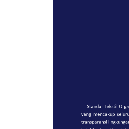
    Standar Tekstil Organik Global (GOTS) adalah standar global terkemuka untuk tekstil serat organik, 
yang mencakup seluru
transparansi lingkungan