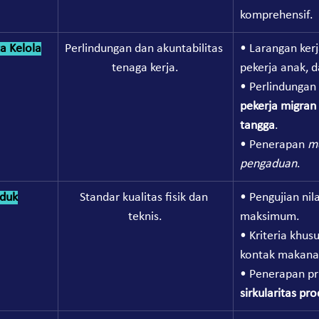
komprehensif.
ta Kelola
Perlindungan dan akuntabilitas 
• Larangan kerj
tenaga kerja.
pekerja anak, d
• Perlindungan
pekerja migran
tangga
.
• Penerapan 
m
pengaduan
.
duk
Standar kualitas fisik dan 
• Pengujian nila
teknis.
maksimum.
• Kriteria khusu
kontak makana
• Penerapan pri
sirkularitas pr