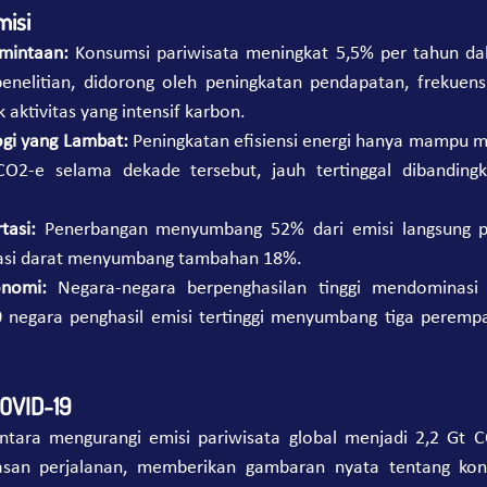
isi
mintaan:
 Konsumsi pariwisata meningkat 5,5% per tahun dal
enelitian, didorong oleh peningkatan pendapatan, frekuensi
 aktivitas yang intensif karbon.
gi yang Lambat:
 Peningkatan efisiensi energi hanya mampu m
CO2-e selama dekade tersebut, jauh tertinggal dibanding
tasi:
 Penerbangan menyumbang 52% dari emisi langsung p
tasi darat menyumbang tambahan 18%.
nomi:
 Negara-negara berpenghasilan tinggi mendominasi e
 negara penghasil emisi tertinggi menyumbang tiga perempat 
OVID-19
tara mengurangi emisi pariwisata global menjadi 2,2 Gt C
an perjalanan, memberikan gambaran nyata tentang kontri