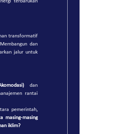
ergi terbarukan 
han transformatif 
. Membangun dan 
rkan jalur untuk 
komodasi)
 dan 
anajemen rantai 
ara pemerintah, 
a masing-masing 
an iklim?