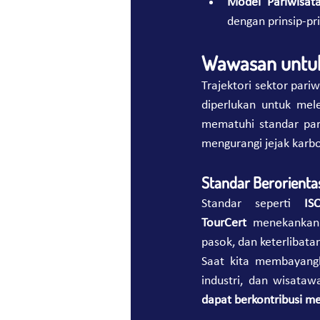
Model Pariwisata
dengan prinsip-pr
Wawasan untu
Trajektori sektor pariw
diperlukan untuk me
mematuhi standar pari
mengurangi jejak karb
Standar Berorienta
Standar seperti 
IS
TourCert
 menekankan 
pasok, dan keterlibata
Saat kita membayangk
industri, dan wisataw
dapat berkontribusi m