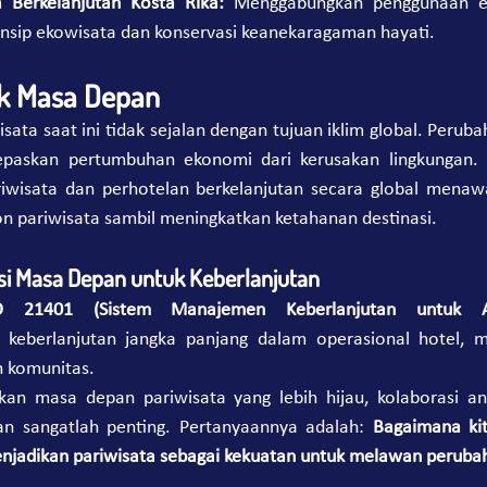
 Berkelanjutan Kosta Rika:
 Menggabungkan penggunaan en
insip ekowisata dan konservasi keanekaragaman hayati.
k Masa Depan
isata saat ini tidak sejalan dengan tujuan iklim global. Peruba
lepaskan pertumbuhan ekonomi dari kerusakan lingkungan
wisata dan perhotelan berkelanjutan secara global menawa
on pariwisata sambil meningkatkan ketahanan destinasi.
si Masa Depan untuk Keberlanjutan
O 21401 (Sistem Manajemen Keberlanjutan untuk A
keberlanjutan jangka panjang dalam operasional hotel, m
n komunitas.
an masa depan pariwisata yang lebih hijau, kolaborasi ant
an sangatlah penting. Pertanyaannya adalah: 
Bagaimana kit
enjadikan pariwisata sebagai kekuatan untuk melawan perubah