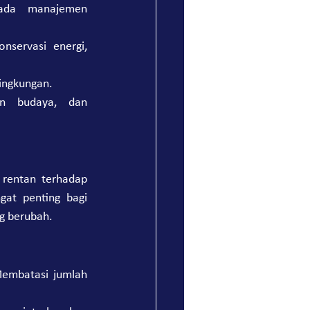
ada manajemen 
servasi energi, 
ingkungan.
an budaya, dan 
rentan terhadap 
at penting bagi 
ng berubah.
embatasi jumlah 