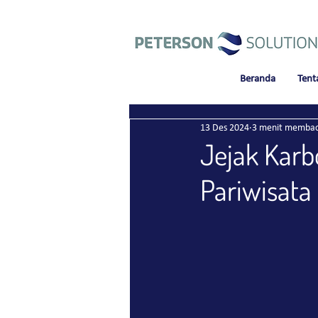
Beranda
Tent
13 Des 2024
3 menit memba
Jejak Karb
Pariwisata