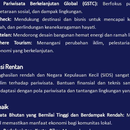
Pariwisata Berkelanjutan Global (GSTC):
 Berfokus p
setaraan sosial, dan dampak lingkungan.
Check:
 Mendukung destinasi dan bisnis untuk mencapai kon
ah, dan perlindungan keanekaragaman hayati.
telan:
 Mendorong desain bangunan hemat energi dan ramah l
phere Tourism:
 Menangani perubahan iklim, pelestari
omi yang berkelanjutan.
si Rentan
ghasilan rendah dan Negara Kepulauan Kecil (SIDS) sangat 
im terhadap pariwisata. Bantuan finansial dan teknis sang
adaptasi dengan pola pariwisata dan tantangan lingkungan ya
baik
sata Bhutan yang Bernilai Tinggi dan Berdampak Rendah:
 M
l memastikan manfaat ekonomi bagi komunitas lokal.