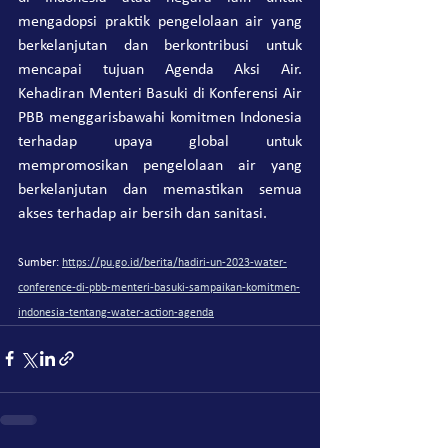
mengadopsi praktik pengelolaan air yang 
berkelanjutan dan berkontribusi untuk 
mencapai tujuan Agenda Aksi Air. 
Kehadiran Menteri Basuki di Konferensi Air 
PBB menggarisbawahi komitmen Indonesia 
terhadap upaya global untuk 
mempromosikan pengelolaan air yang 
berkelanjutan dan memastikan semua 
akses terhadap air bersih dan sanitasi.
Sumber: 
https://pu.go.id/berita/hadiri-un-2023-water-
conference-di-pbb-menteri-basuki-sampaikan-komitmen-
indonesia-tentang-water-action-agenda