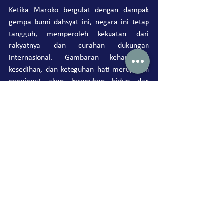
Ketika Maroko bergulat dengan dampak 
gempa bumi dahsyat ini, negara ini tetap 
tangguh, memperoleh kekuatan dari 
rakyatnya dan curahan dukungan 
internasional. Gambaran kehancuran, 
kesedihan, dan keteguhan hati merupakan 
pengingat akan kerapuhan hidup dan 
pentingnya persatuan di saat krisis. Jalan 
menuju pemulihan akan penuh dengan 
tantangan, namun dengan tekad yang 
teguh, Maroko akan bangkit dari puing-
puing dan membangun kembali dengan 
lebih penting dari sebelumnya.