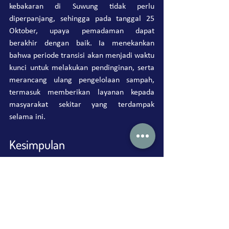
kebakaran di Suwung tidak perlu 
diperpanjang, sehingga pada tanggal 25 
Oktober, upaya pemadaman dapat 
berakhir dengan baik. Ia menekankan 
bahwa periode transisi akan menjadi waktu 
kunci untuk melakukan pendinginan, serta 
merancang ulang pengelolaan sampah, 
termasuk memberikan layanan kepada 
masyarakat sekitar yang terdampak 
selama ini.
Kesimpulan
Cobaan berat yang terjadi di Bali 
merupakan pengingat akan pentingnya 
perbaikan pada pengelolaan sampah yang 
komprehensif dan peningkatan kepedulian 
terhadap lingkungan. Saat Bali bergulat 