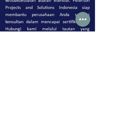
ketidaksesuaian adalah esensial. Peterson 
Projects and Solutions Indonesia siap 
membantu perusahaan Anda sebagai 
konsultan dalam mencapai sertifikasi ini. 
Hubungi kami melalui tautan yang 
disediakan untuk bimbingan.
Hubungi Kami Di Sini!
Kirim Email Kepada 
Kami Di Sini!
Dengan merangkul sertifikasi 
dan praktik berkelanjutan, kita 
membuka jalan menuju masa 
depan yang lebih hijau. 
Bersama-sama, mari 
berkomitmen untuk menjaga 