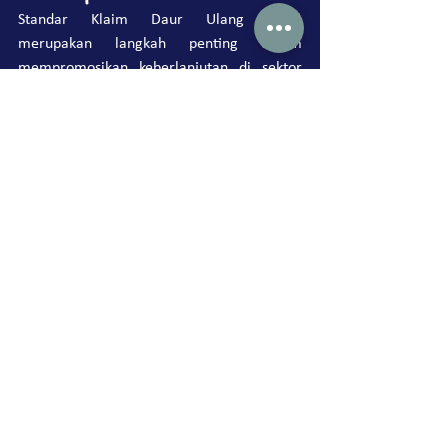
Standar Klaim Daur Ulang (RCS) 
merupakan langkah penting dalam 
mempromosikan keberlanjutan di sektor 
produksi. Dengan mendorong penggunaan 
bahan daur ulang dan menawarkan proses 
sertifikasi yang terpercaya, RCS membantu 
perusahaan dan konsumen untuk 
berkontribusi dalam mengurangi 
eksploitasi sumber daya alam. Meskipun 
standar ini memiliki beberapa 
keterbatasan, komitmennya terhadap 
transparansi dan pelacakan bahan daur 
ulang menjadikannya alat yang berharga 
dalam membangun masa depan yang lebih 
hijau dan berkelanjutan.