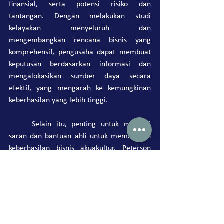
finansial, serta potensi risiko dan 
tantangan. Dengan melakukan studi 
kelayakan menyeluruh dan 
mengembangkan rencana bisnis yang 
komprehensif, pengusaha dapat membuat 
keputusan berdasarkan informasi dan 
mengalokasikan sumber daya secara 
efektif, yang mengarah ke kemungkinan 
keberhasilan yang lebih tinggi.
	Selain itu, penting untuk mencari 
saran dan bantuan ahli untuk memastikan 
keberhasilan bisnis akuakultur. Peterson 
Projects and Solutions Indonesia adalah 
perusahaan konsultan terkemuka termasuk 
di industri akuakultur. Tim ahli kami dapat 
memberikan wawasan dan solusi berharga 
untuk bisnis akuakultur Anda, termasuk 
sertifikasi, dukungan teknis, dan pelatihan.