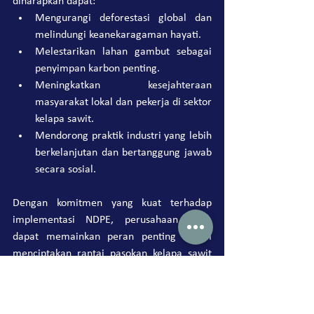
diharapkan dapat:
Mengurangi deforestasi global dan 
melindungi keanekaragaman hayati.
Melestarikan lahan gambut sebagai 
penyimpan karbon penting.
Meningkatkan kesejahteraan 
masyarakat lokal dan pekerja di sektor 
kelapa sawit.
Mendorong praktik industri yang lebih 
berkelanjutan dan bertanggung jawab 
secara sosial.
Dengan komitmen yang kuat terhadap 
implementasi NDPE, perusahaan Anda 
dapat memainkan peran penting dalam 
menciptakan rantai pasokan kelapa sawit 
yang lebih berkelanjutan dan etis. Melalui 
pemahaman dan penerapan prinsip-prinsip 
NDPE, perusahaan tidak hanya mendukung 