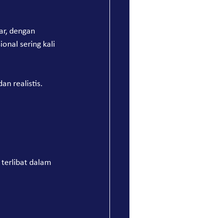
ar, dengan 
nal sering kali 
n realistis. 
terlibat dalam 