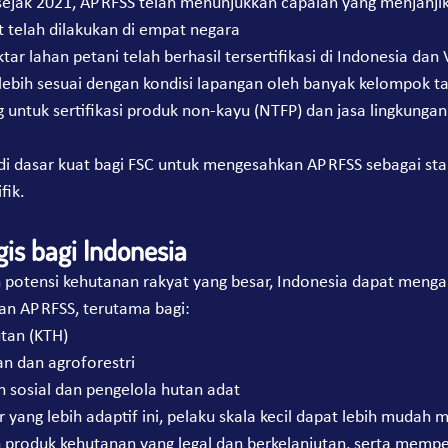
sejak 2021, AP RFSS telah menunjukkan capaian yang menjanji
it telah dilakukan di empat negara
tar lahan petani telah berhasil tersertifikasi di Indonesia dan
i lebih sesuai dengan kondisi lapangan oleh banyak kelompok ta
ntuk sertifikasi produk non-kayu (NTFP) dan jasa lingkungan
di dasar kuat bagi FSC untuk mengesahkan AP RFSS sebagai sta
fik.
is bagi Indonesia
 potensi kehutanan rakyat yang besar, Indonesia dapat meng
pan AP RFSS, terutama bagi:
tan (KTH)
n dan agroforestri
 sosial dan pengelola hutan adat
yang lebih adaptif ini, pelaku skala kecil dapat lebih mudah
 produk kehutanan yang legal dan berkelanjutan, serta memper