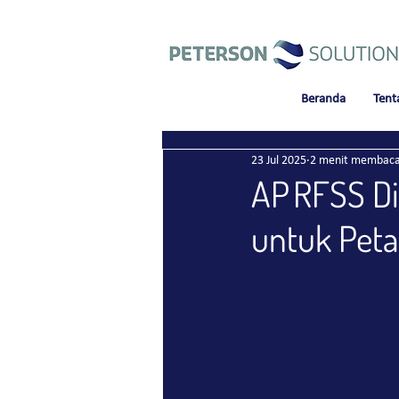
Beranda
Tent
23 Jul 2025
2 menit membac
AP RFSS Di
untuk Petan