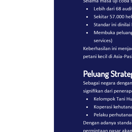
Selama masa uji coba 
Lebih dari 68 aud
Sekitar 57.000 hek
Standar ini dinila
Membuka peluang u
services)
Keberhasilan ini menja
petani kecil di Asia-Pasi
Peluang Strateg
Sebagai negara dengan
signifikan dari penera
Kelompok Tani Hu
Koperasi kehutana
Pelaku perhutanan
Dengan adanya standar 
permintaan pasar akan