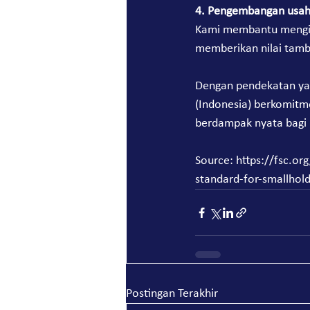
4. Pengembangan usaha
Kami membantu mengide
memberikan nilai tamba
Dengan pendekatan yan
(Indonesia) berkomitme
berdampak nyata bagi p
Source: 
https://fsc.or
standard-for-smallhol
Postingan Terakhir