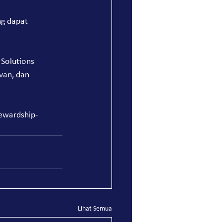
g dapat 
Solutions 
van, dan 
tewardship-
Lihat Semua