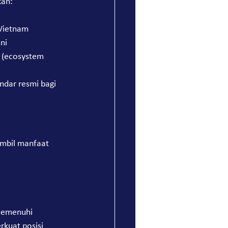
kan:
 Vietnam
ni
 (ecosystem 
ndar resmi bagi 
ambil manfaat 
 memenuhi 
kuat posisi 