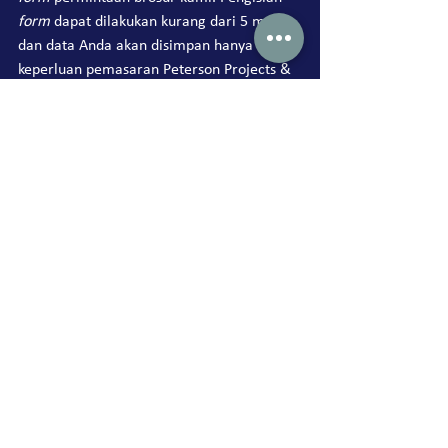
form
 dapat dilakukan kurang dari 5 menit 
dan data Anda akan disimpan hanya untuk 
keperluan pemasaran Peterson Projects & 
Solutions. Ada dapat menemukan 
form
permintaan di bawah 
blog post
 ini.
Inisiasi program ini akan dilakukan setelah 
ada pengumuman lebih lanjut.
Lihat Semua
Postingan Terakhir